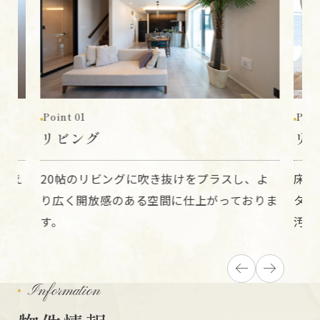
Point 01
Poin
リビング
リ
使え
20帖のリビングに吹き抜けをプラスし、よ
床材
り広く開放感のある空間に仕上がっておりま
タイ
す。
汚れ
Information