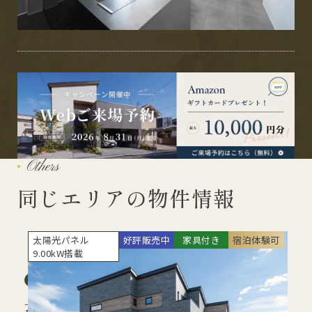
Others
同じエリアの物件情報
太陽光パネル
好評販売中
家具付き
宿泊体験可
9.00kW搭載
長浜住宅展示場
滋賀県
長浜市祇園町中久保