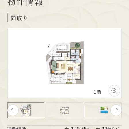
物件情報
間取り
1階
建物構造
木造2階建て、木造軸組パ