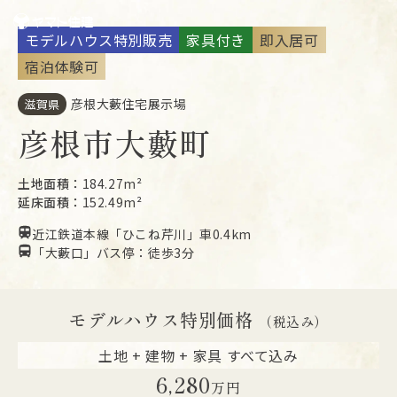
モデルハウス特別販売
家具付き
即入居可
宿泊体験可
彦根大藪住宅展示場
滋賀県
彦根市大藪町
土地面積：
184.27m²
延床面積：
152.49m²
近江鉄道本線「ひこね芹川」車0.4km
「大藪口」バス停：徒歩3分
モデルハウス特別価格
（税込み）
土地 + 建物 + 家具 すべて込み
6,280
万円