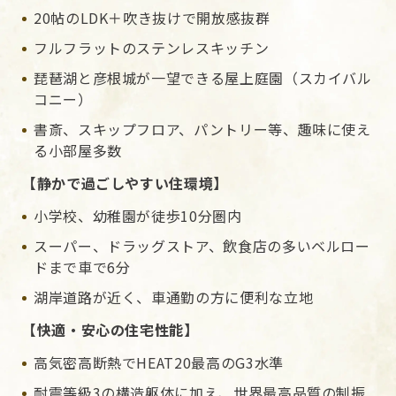
20帖のLDK＋吹き抜けで開放感抜群
フルフラットのステンレスキッチン
琵琶湖と彦根城が一望できる屋上庭園（スカイバル
コニー）
書斎、スキップフロア、パントリー等、趣味に使え
る小部屋多数
【静かで過ごしやすい住環境】
小学校、幼稚園が徒歩10分圏内
スーパー、ドラッグストア、飲食店の多いベルロー
ドまで車で6分
湖岸道路が近く、車通勤の方に便利な立地
【快適・安心の住宅性能】
高気密高断熱でHEAT20最高のG3水準
耐震等級3の構造躯体に加え、世界最高品質の制振