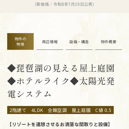
（新価格：令和8年7月10日公表）
物件の
周辺情報
設備・構造
物件概要
特徴
◆琵琶湖の見える屋上庭園
◆ホテルライク◆太陽光発
電システム
2階建て
4LDK
全館空調
屋上庭園
C値 0.5
【リゾートを連想させるお洒落な間取りと設備】