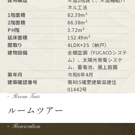
ネル工法
1階面積
82.39m²
2階面積
66.38m²
PH階
3.72m²
延床面積
152.49m²
間取り
4LDK+3S（納戸）
建物設備
全館空調（YUCACOシステ
ム）、太陽光発電システ
ム、蓄電池、屋上庭園
築年月
令和6年4月
建築確認番号
第R05確更建築滋建住
01442号
Room Tour
ルームツアー
Reservation