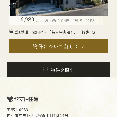
モデルハウス
2階建て
3LDK
トレーニングルーム
U
値 0.36
C値 0.4
A
6,980
万円
（新価格：令和8年7月10日公表）
近江鉄道・湖国バス「若草中央通り」：徒歩6分
物件について詳しく
物件を探す
〒651-0083
神戸市中央区浜辺通5丁目1番14号