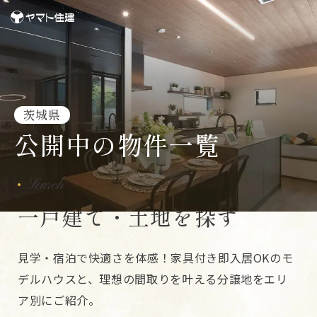
茨城県
公開中の物件一覧
Search
一戸建て・土地を探す
見学・宿泊で快適さを体感！家具付き即入居OKのモ
デルハウスと、理想の間取りを叶える分譲地をエリ
ア別にご紹介。