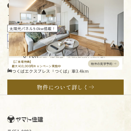
つくば住宅展示場
茨城県
つくば市流星台
太陽光パネル9.0kw搭載！
モデルハウス
2階建て
3LDK
書斎
U
値 0.23
A
C値 0.2
8,180
万円
（新価格：令和8年7月14日公表）
【ご来場特典】
物件の見学予約
最大 ¥10,000円キャンペーン実施中
つくばエクスプレス「つくば」車3.4km
物件について詳しく