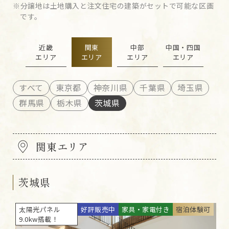
分譲地は土地購入と注文住宅の建築がセットで可能な区画
です。
近畿
関東
中部
中国・四国
エリア
エリア
エリア
エリア
すべて
東京都
神奈川県
千葉県
埼玉県
群馬県
栃木県
茨城県
関東エリア
茨城県
太陽光パネル
好評販売中
家具・家電付き
宿泊体験可
9.0kw搭載！